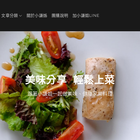
、文章分類
關於小謙姊
團購說明
加小謙姐LINE
美味分享 輕鬆上菜
跟著小謙姐一起做美味、健康家常料理