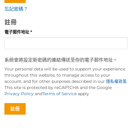
忘記密碼？
註冊
必
電子郵件地址
*
填
系統會將設定新密碼的連結傳送至你的電子郵件地址。
Your personal data will be used to support your experience
throughout this website, to manage access to your
account, and for other purposes described in our
隱私權政策
.
This site is protected by reCAPTCHA and the Google
Privacy Policy
and
Terms of Service
apply.
註冊