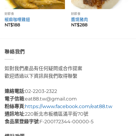
好即食
好即食
椒麻咖哩雞翅
醬燒豬肉
NT$
188
NT$
288
聯絡我們
如對我們產品有任何疑問或合作提案
歡迎透過以下資訊與我們取得聯繫
連絡電話
:02-2203-2322
電子信箱
:eat88.tw@gmail.com
粉絲專頁
:
https://www.facebook.com/eat88.tw
通訊地址
:220新北市板橋區滿平街70號
食品業登錄字號
:F-200172344-00000-5