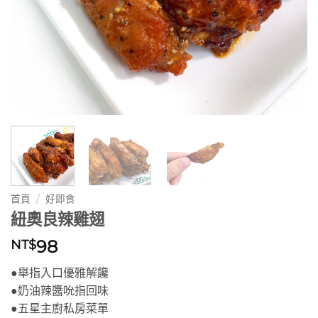
首頁
/
好即食
紐奧良辣雞翅
98
NT$
●舉指入口優雅解饞
●奶油辣醬吮指回味
●五星主廚私房菜單